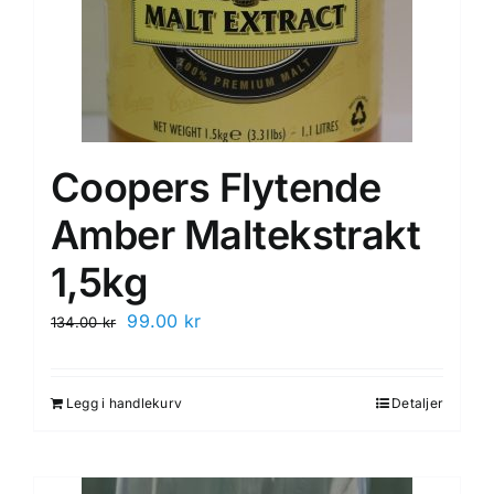
Coopers Flytende
Amber Maltekstrakt
1,5kg
Opprinnelig
Nåværende
99.00
kr
134.00
kr
pris
pris
var:
er:
Legg i handlekurv
Detaljer
134.00 kr.
99.00 kr.