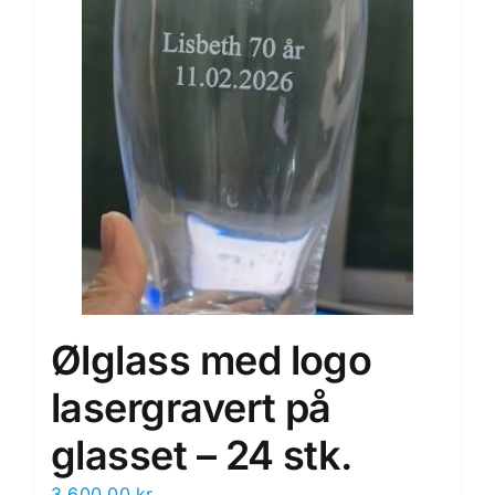
Ølglass med logo
lasergravert på
glasset – 24 stk.
3,600.00
kr