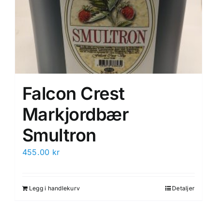
Falcon Crest
Markjordbær
Smultron
455.00
kr
Legg i handlekurv
Detaljer