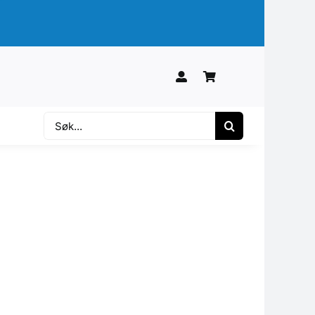
Søk
etter: