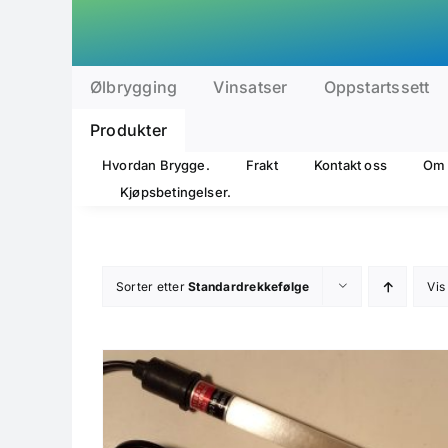
Skip
to
content
Ølbrygging
Vinsatser
Oppstartssett
Produkter
Hvordan Brygge.
Frakt
Kontakt oss
Om 
Kjøpsbetingelser.
Sorter etter
Standardrekkefølge
Vi