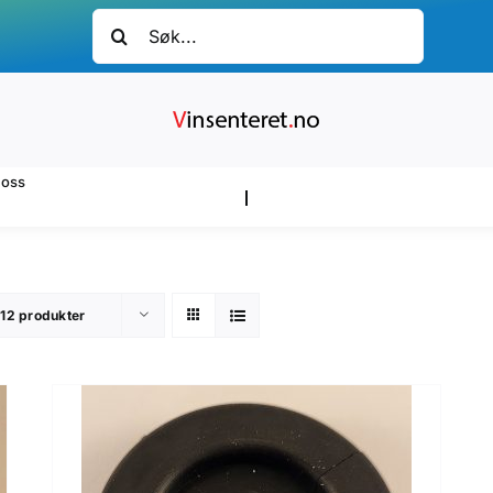
Søk
etter:
oss
s
12 produkter