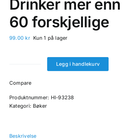
Drinker mer enn
60 forskjellige
99.00
kr
Kun 1 på lager
Legg i handlekurv
Drinker
mer
Compare
enn
60
Produktnummer:
HI-93238
forskjellige
Kategori:
Bøker
antall
Beskrivelse