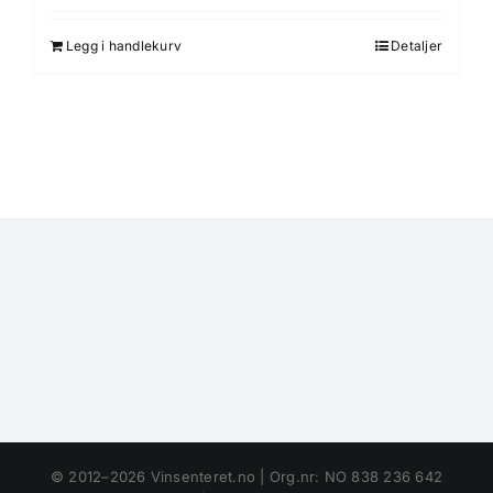
Legg i handlekurv
Detaljer
© 2012–2026 Vinsenteret.no | Org.nr: NO 838 236 642