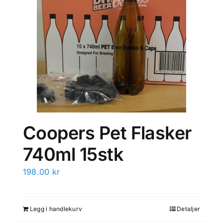
Coopers Pet Flasker
740ml 15stk
198.00
kr
Legg i handlekurv
Detaljer