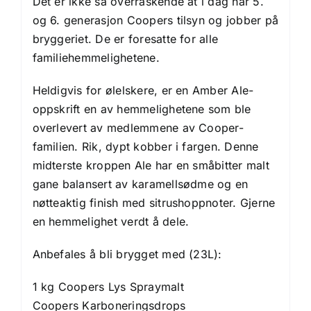
Det er ikke så overraskende at i dag har 5.
og 6. generasjon Coopers tilsyn og jobber på
bryggeriet.
De er foresatte for alle
familiehemmelighetene.
Heldigvis for ølelskere, er en Amber Ale-
oppskrift en av hemmelighetene som ble
overlevert av medlemmene av Cooper-
familien.
Rik, dypt kobber i fargen. Denne
midterste kroppen Ale har en småbitter malt
gane balansert av karamellsødme og en
nøtteaktig finish med sitrushoppnoter.
Gjerne
en hemmelighet verdt å dele.
Anbefales å bli brygget med (23L):
1 kg Coopers Lys Spraymalt
Coopers Karboneringsdrops