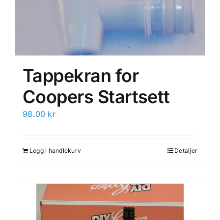
Tappekran for
Coopers Startsett
98.00
kr
Legg i handlekurv
Detaljer