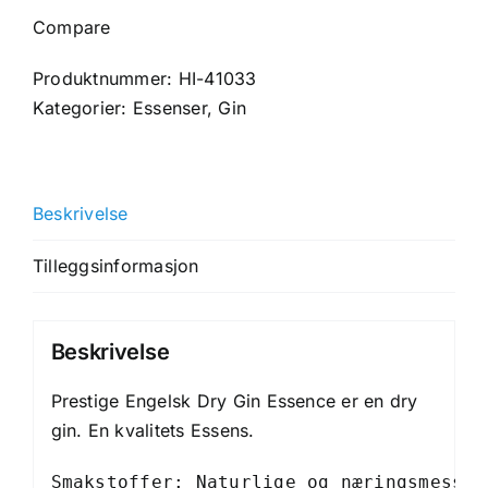
Engelsk
Compare
Dry
Gin
Produktnummer:
HI-41033
Essence
Kategorier:
Essenser
,
Gin
antall
Beskrivelse
Tilleggsinformasjon
Beskrivelse
Prestige Engelsk Dry Gin Essence er en dry
gin. En kvalitets Essens.
Smakstoffer: Naturlige og næringsmessig