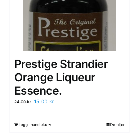
Prestige Strandier
Orange Liqueur
Essence.
Opprinnelig
Nåværende
15.00
kr
24.00
kr
pris
pris
var:
er:
Legg i handlekurv
Detaljer
24.00 kr.
15.00 kr.