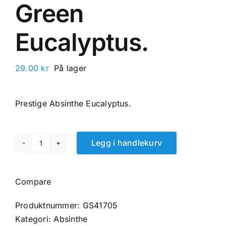
Green
Eucalyptus.
29.00
kr
På lager
Prestige Absinthe Eucalyptus.
Legg i handlekurv
Prestige
Absinth
Green
Compare
Eucalyptus.
antall
Produktnummer:
GS41705
Kategori:
Absinthe