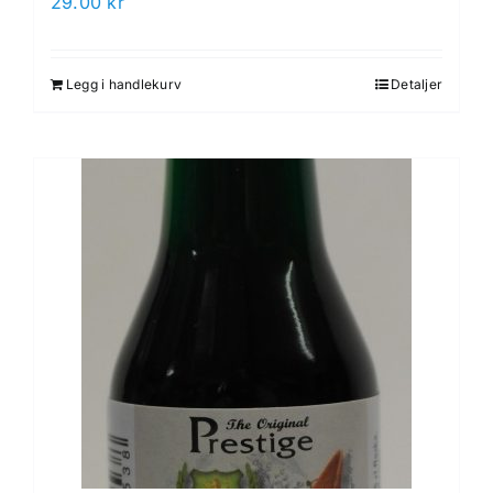
29.00
kr
Legg i handlekurv
Detaljer