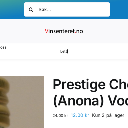
Søk
etter:
oss
Prestige C
(Anona) Vo
Opprinnelig
Nåværende
12.00
kr
Kun 2 på lager
24.00
kr
pris
pris