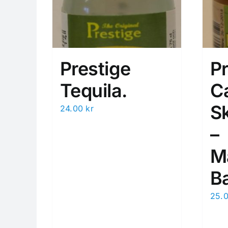
Prestige
Pr
Tequila.
C
S
24.00
kr
–
M
B
25.