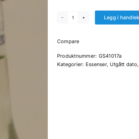
var:
er:
24.00 kr.
12.00 kr.
Legg i handle
Prestige
Cherimoya
(Anona)
Compare
Vodka
Essence.
Produktnummer:
GS41017a
antall
Kategorier:
Essenser
,
Utgått dato