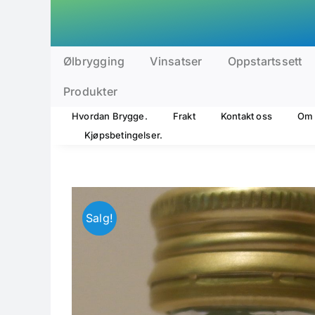
Skip
to
content
Ølbrygging
Vinsatser
Oppstartssett
Produkter
Hvordan Brygge.
Frakt
Kontakt oss
Om 
Kjøpsbetingelser.
Salg!