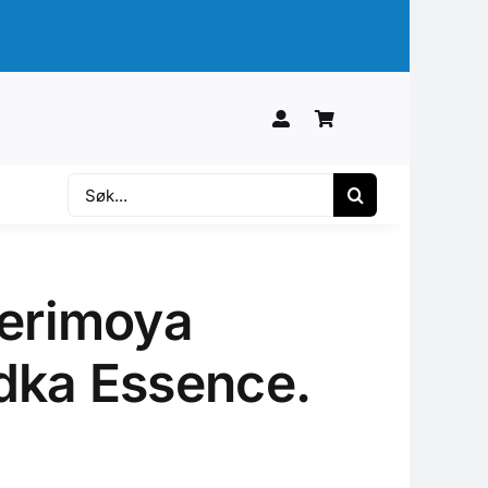
Søk
etter:
herimoya
dka Essence.