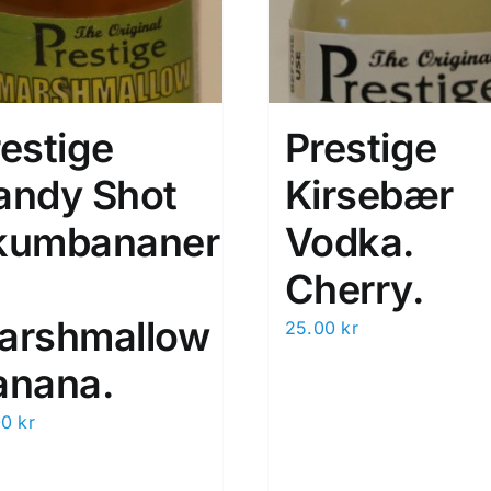
estige
Prestige
andy Shot
Kirsebær
kumbananer
Vodka.
Cherry.
arshmallow
25.00
kr
anana.
00
kr